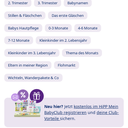
2. Trimester
3. Trimester
Babynamen
Stillen & Fläschchen
Das erste Gläschen
Babys Hautpflege
0-3 Monate
4-6 Monate
7-12 Monate
Kleinkinder im 2. Lebensjahr
Kleinkinder im 3. Lebensjahr
Thema des Monats
Eltern in meiner Region
Flohmarkt
Wichteln, Wanderpakete & Co
Neu hier?
Jetzt
kostenlos im HiPP Mein
BabyClub registrieren
und
deine Club-
Vorteile
sichern.