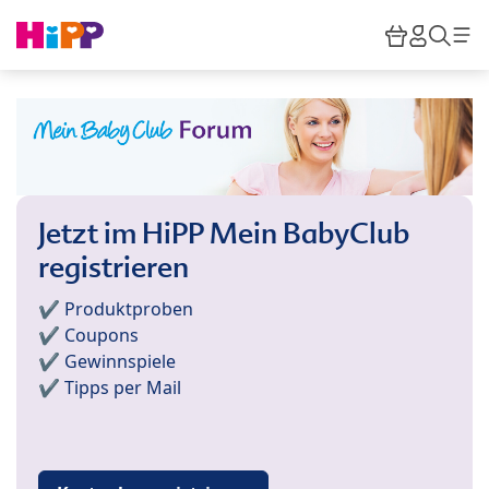
Skip to main content
Warenkor
HiPP M
Such
Jetzt im HiPP Mein BabyClub
registrieren
✔️ Produktproben
✔️ Coupons
✔️ Gewinnspiele
✔️ Tipps per Mail