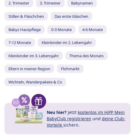
2. Trimester
3. Trimester
Babynamen
Stillen & Fläschchen
Das erste Gläschen
Babys Hautpflege
0-3 Monate
4-6 Monate
7-12 Monate
Kleinkinder im 2. Lebensjahr
Kleinkinder im 3. Lebensjahr
Thema des Monats
Eltern in meiner Region
Flohmarkt
Wichteln, Wanderpakete & Co
Neu hier?
Jetzt
kostenlos im HiPP Mein
BabyClub registrieren
und
deine Club-
Vorteile
sichern.