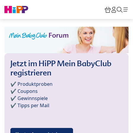
Skip to main content
Warenkor
HiPP M
Such
Jetzt im HiPP Mein BabyClub
registrieren
✔️ Produktproben
✔️ Coupons
✔️ Gewinnspiele
✔️ Tipps per Mail