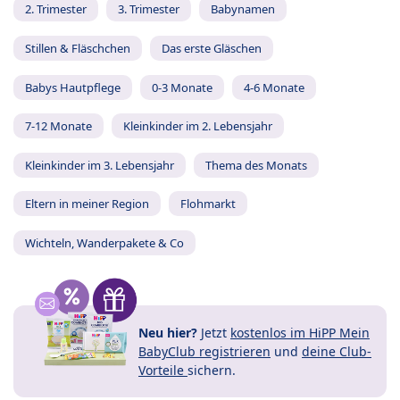
2. Trimester
3. Trimester
Babynamen
Stillen & Fläschchen
Das erste Gläschen
Babys Hautpflege
0-3 Monate
4-6 Monate
7-12 Monate
Kleinkinder im 2. Lebensjahr
Kleinkinder im 3. Lebensjahr
Thema des Monats
Eltern in meiner Region
Flohmarkt
Wichteln, Wanderpakete & Co
Neu hier?
Jetzt
kostenlos im HiPP Mein
BabyClub registrieren
und
deine Club-
Vorteile
sichern.