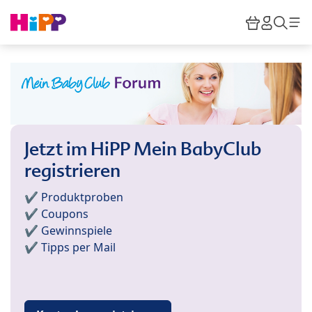
Skip to main content
Warenkor
HiPP M
Such
Jetzt im HiPP Mein BabyClub
registrieren
✔️ Produktproben
✔️ Coupons
✔️ Gewinnspiele
✔️ Tipps per Mail