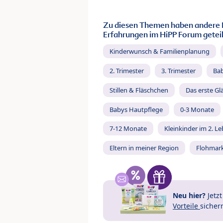
Zu diesen Themen haben andere 
Erfahrungen im HiPP Forum geteil
Kinderwunsch & Familienplanung
2. Trimester
3. Trimester
Ba
Stillen & Fläschchen
Das erste Gl
Babys Hautpflege
0-3 Monate
7-12 Monate
Kleinkinder im 2. L
Eltern in meiner Region
Flohmar
Neu hier?
Jetz
Vorteile
sicher