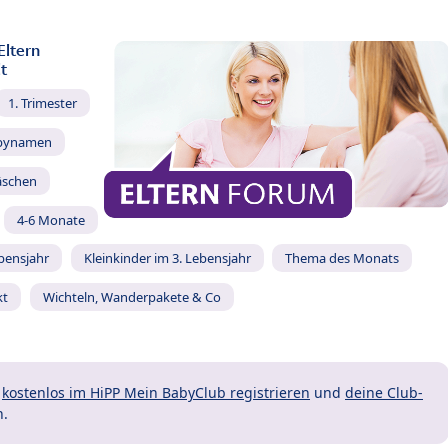
Eltern
t
1. Trimester
bynamen
äschen
4-6 Monate
ebensjahr
Kleinkinder im 3. Lebensjahr
Thema des Monats
kt
Wichteln, Wanderpakete & Co
t
kostenlos im HiPP Mein BabyClub registrieren
und
deine Club-
n.