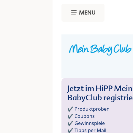
Skip to main content
MENU
Jetzt im HiPP Mein
BabyClub registri
✔️ Produktproben
✔️ Coupons
✔️ Gewinnspiele
✔️ Tipps per Mail