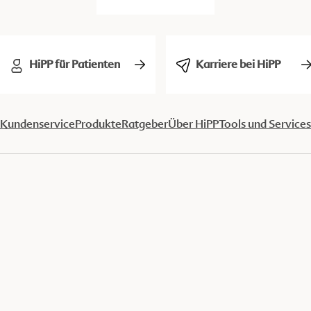
HiPP für Patienten
Karriere bei HiPP
Kundenservice
Produkte
Ratgeber
Über HiPP
Tools und Services