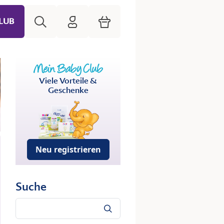
Suche
HiPP Mein Babyclub
Warenkorb
LUB
Viele Vorteile &
Geschenke
Neu registrieren
Suche
Suche