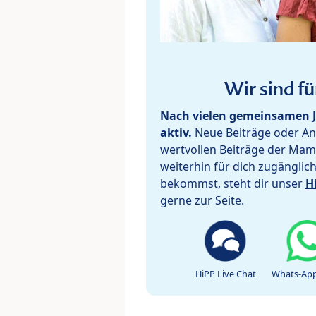
Wir sind fü
Nach vielen gemeinsamen J
aktiv.
Neue Beiträge oder Ant
wertvollen Beiträge der Mam
weiterhin für dich zugänglic
bekommst, steht dir unser
H
gerne zur Seite.
HiPP Live Chat
Whats-App