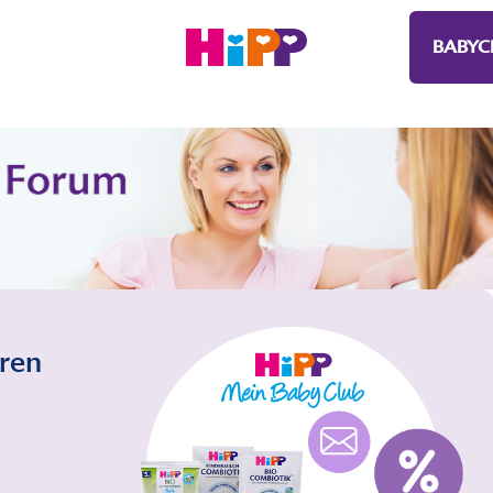
BABYC
eren