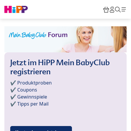
Skip to main content
Warenkor
HiPP M
Such
Jetzt im HiPP Mein BabyClub
registrieren
✔️ Produktproben
✔️ Coupons
✔️ Gewinnspiele
✔️ Tipps per Mail