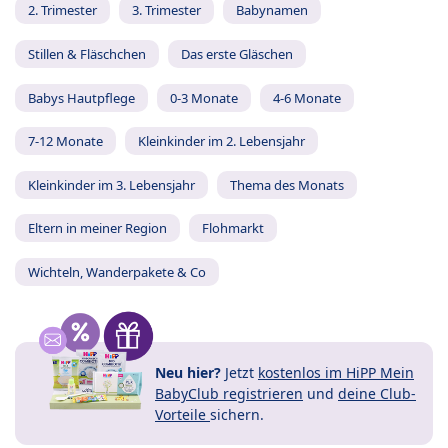
2. Trimester
3. Trimester
Babynamen
Stillen & Fläschchen
Das erste Gläschen
Babys Hautpflege
0-3 Monate
4-6 Monate
7-12 Monate
Kleinkinder im 2. Lebensjahr
Kleinkinder im 3. Lebensjahr
Thema des Monats
Eltern in meiner Region
Flohmarkt
Wichteln, Wanderpakete & Co
Neu hier?
Jetzt
kostenlos im HiPP Mein
BabyClub registrieren
und
deine Club-
Vorteile
sichern.