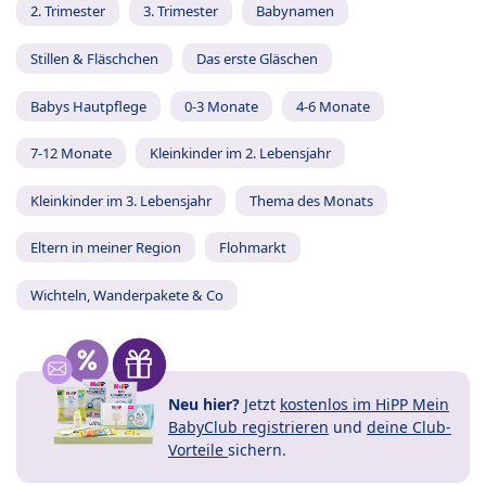
2. Trimester
3. Trimester
Babynamen
Stillen & Fläschchen
Das erste Gläschen
Babys Hautpflege
0-3 Monate
4-6 Monate
7-12 Monate
Kleinkinder im 2. Lebensjahr
Kleinkinder im 3. Lebensjahr
Thema des Monats
Eltern in meiner Region
Flohmarkt
Wichteln, Wanderpakete & Co
Neu hier?
Jetzt
kostenlos im HiPP Mein
BabyClub registrieren
und
deine Club-
Vorteile
sichern.