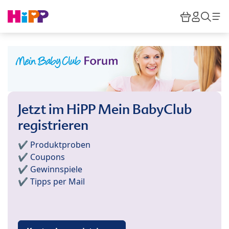
Skip to main content
Warenkor
HiPP M
Such
Jetzt im HiPP Mein BabyClub
registrieren
✔️ Produktproben
✔️ Coupons
✔️ Gewinnspiele
✔️ Tipps per Mail