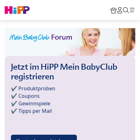
Skip to main content
Warenkor
HiPP M
Such
Jetzt im HiPP Mein BabyClub
registrieren
✔️ Produktproben
✔️ Coupons
✔️ Gewinnspiele
✔️ Tipps per Mail