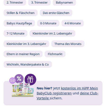
2. Trimester
3. Trimester
Babynamen
Stillen & Fläschchen
Das erste Gläschen
Babys Hautpflege
0-3 Monate
4-6 Monate
7-12 Monate
Kleinkinder im 2. Lebensjahr
Kleinkinder im 3. Lebensjahr
Thema des Monats
Eltern in meiner Region
Flohmarkt
Wichteln, Wanderpakete & Co
Neu hier?
Jetzt
kostenlos im HiPP Mein
BabyClub registrieren
und
deine Club-
Vorteile
sichern.