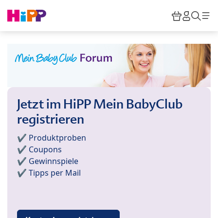
Skip to main content
Warenkor
HiPP M
Such
Jetzt im HiPP Mein BabyClub
registrieren
✔️ Produktproben
✔️ Coupons
✔️ Gewinnspiele
✔️ Tipps per Mail