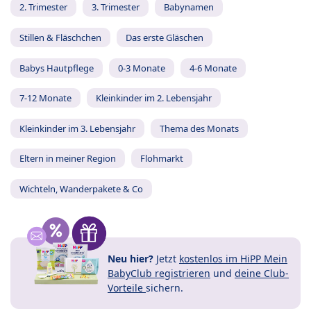
2. Trimester
3. Trimester
Babynamen
Stillen & Fläschchen
Das erste Gläschen
Babys Hautpflege
0-3 Monate
4-6 Monate
7-12 Monate
Kleinkinder im 2. Lebensjahr
Kleinkinder im 3. Lebensjahr
Thema des Monats
Eltern in meiner Region
Flohmarkt
Wichteln, Wanderpakete & Co
Neu hier?
Jetzt
kostenlos im HiPP Mein
BabyClub registrieren
und
deine Club-
Vorteile
sichern.