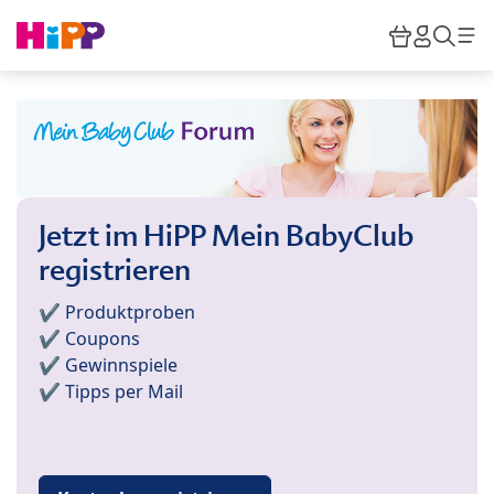
Skip to main content
Warenkor
HiPP M
Such
Jetzt im HiPP Mein BabyClub
registrieren
✔️ Produktproben
✔️ Coupons
✔️ Gewinnspiele
✔️ Tipps per Mail