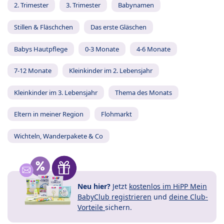
2. Trimester
3. Trimester
Babynamen
Stillen & Fläschchen
Das erste Gläschen
Babys Hautpflege
0-3 Monate
4-6 Monate
7-12 Monate
Kleinkinder im 2. Lebensjahr
Kleinkinder im 3. Lebensjahr
Thema des Monats
Eltern in meiner Region
Flohmarkt
Wichteln, Wanderpakete & Co
Neu hier?
Jetzt
kostenlos im HiPP Mein
BabyClub registrieren
und
deine Club-
Vorteile
sichern.