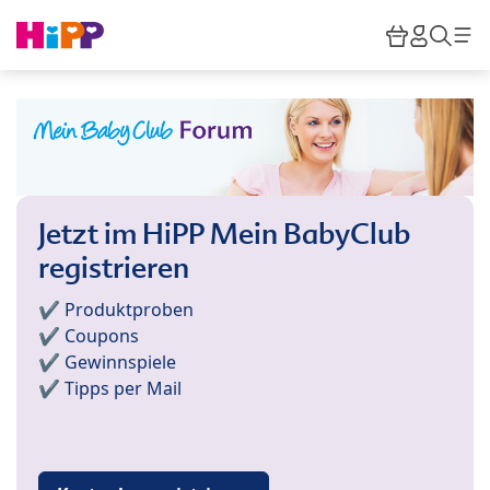
Skip to main content
Warenkor
HiPP M
Such
Jetzt im HiPP Mein BabyClub
registrieren
✔️ Produktproben
✔️ Coupons
✔️ Gewinnspiele
✔️ Tipps per Mail