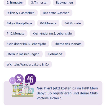
2. Trimester
3. Trimester
Babynamen
Stillen & Fläschchen
Das erste Gläschen
Babys Hautpflege
0-3 Monate
4-6 Monate
7-12 Monate
Kleinkinder im 2. Lebensjahr
Kleinkinder im 3. Lebensjahr
Thema des Monats
Eltern in meiner Region
Flohmarkt
Wichteln, Wanderpakete & Co
Neu hier?
Jetzt
kostenlos im HiPP Mein
BabyClub registrieren
und
deine Club-
Vorteile
sichern.