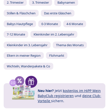
2. Trimester
3. Trimester
Babynamen
Stillen & Fläschchen
Das erste Gläschen
Babys Hautpflege
0-3 Monate
4-6 Monate
7-12 Monate
Kleinkinder im 2. Lebensjahr
Kleinkinder im 3. Lebensjahr
Thema des Monats
Eltern in meiner Region
Flohmarkt
Wichteln, Wanderpakete & Co
Neu hier?
Jetzt
kostenlos im HiPP Mein
BabyClub registrieren
und
deine Club-
Vorteile
sichern.