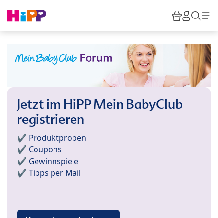
Skip to main content
Warenkor
HiPP M
Such
Jetzt im HiPP Mein BabyClub
registrieren
✔️ Produktproben
✔️ Coupons
✔️ Gewinnspiele
✔️ Tipps per Mail