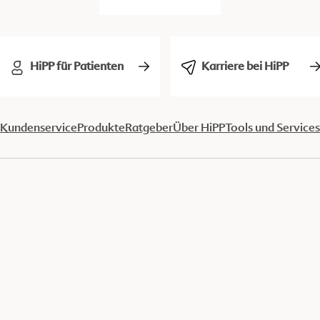
HiPP für Patienten
Karriere bei HiPP
Kundenservice
Produkte
Ratgeber
Über HiPP
Tools und Services