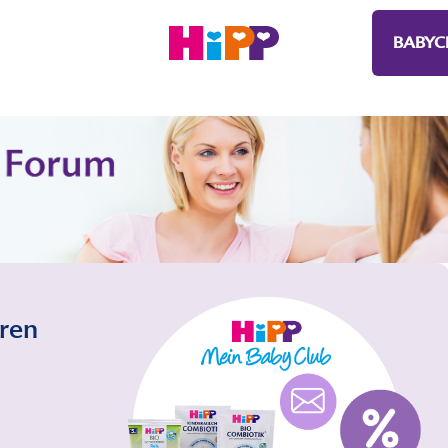
BABYC
eren