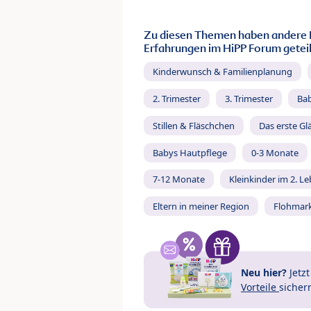
Zu diesen Themen haben andere 
Erfahrungen im HiPP Forum geteil
Kinderwunsch & Familienplanung
2. Trimester
3. Trimester
Ba
Stillen & Fläschchen
Das erste Gl
Babys Hautpflege
0-3 Monate
7-12 Monate
Kleinkinder im 2. L
Eltern in meiner Region
Flohmar
Neu hier?
Jetz
Vorteile
sicher