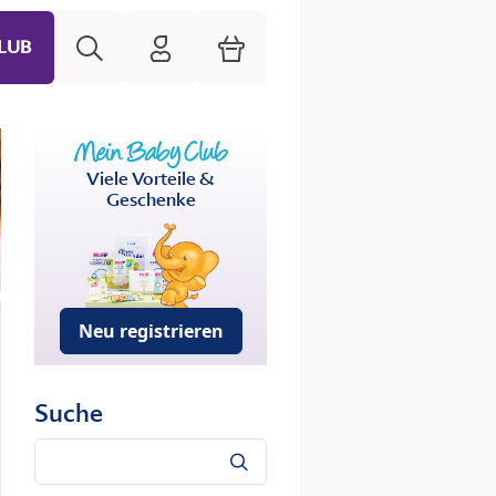
Suche
HiPP Mein Babyclub
Warenkorb
LUB
Viele Vorteile &
Geschenke
Neu registrieren
Suche
Suche