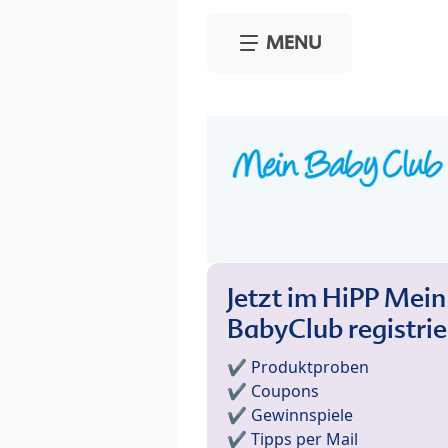
Skip to main content
MENU
Jetzt im HiPP Mein
BabyClub registri
✔️ Produktproben
✔️ Coupons
✔️ Gewinnspiele
✔️ Tipps per Mail