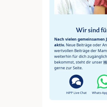
Wir sind fü
Nach vielen gemeinsamen J
aktiv.
Neue Beiträge oder Ant
wertvollen Beiträge der Mam
weiterhin für dich zugänglic
bekommst, steht dir unser
H
gerne zur Seite.
HiPP Live Chat
Whats-App