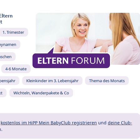
Eltern
t
1. Trimester
bynamen
äschen
4-6 Monate
ebensjahr
Kleinkinder im 3. Lebensjahr
Thema des Monats
kt
Wichteln, Wanderpakete & Co
t
kostenlos im HiPP Mein BabyClub registrieren
und
deine Club-
n.