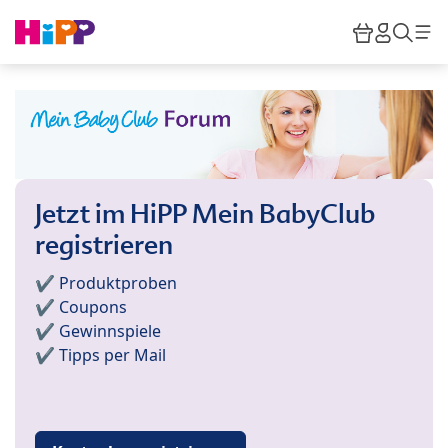
Skip to main content
Warenkor
HiPP M
Such
Jetzt im HiPP Mein BabyClub
registrieren
✔️ Produktproben
✔️ Coupons
✔️ Gewinnspiele
✔️ Tipps per Mail