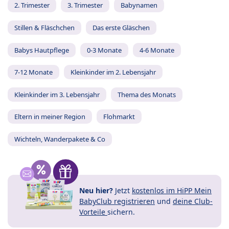
2. Trimester
3. Trimester
Babynamen
Stillen & Fläschchen
Das erste Gläschen
Babys Hautpflege
0-3 Monate
4-6 Monate
7-12 Monate
Kleinkinder im 2. Lebensjahr
Kleinkinder im 3. Lebensjahr
Thema des Monats
Eltern in meiner Region
Flohmarkt
Wichteln, Wanderpakete & Co
Neu hier?
Jetzt
kostenlos im HiPP Mein
BabyClub registrieren
und
deine Club-
Vorteile
sichern.