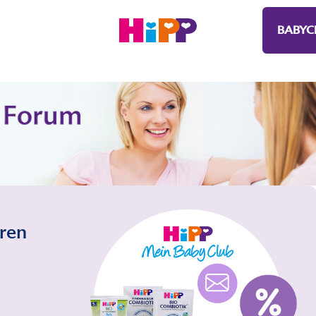
BABYC
eren