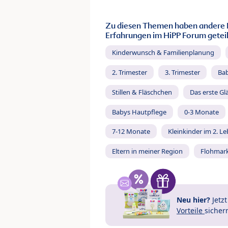
Zu diesen Themen haben andere 
Erfahrungen im HiPP Forum geteil
Kinderwunsch & Familienplanung
2. Trimester
3. Trimester
Ba
Stillen & Fläschchen
Das erste Gl
Babys Hautpflege
0-3 Monate
7-12 Monate
Kleinkinder im 2. L
Eltern in meiner Region
Flohmar
Neu hier?
Jetz
Vorteile
sicher