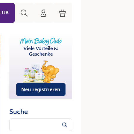
Suche
HiPP Mein Babyclub
Warenkorb
LUB
Viele Vorteile &
Geschenke
Neu registrieren
Suche
Suche