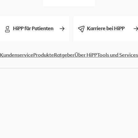
HiPP für Patienten
Karriere bei HiPP
Kundenservice
Produkte
Ratgeber
Über HiPP
Tools und Services