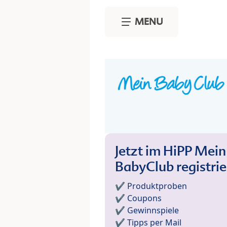
Skip to main content
MENU
Jetzt im HiPP Mein
BabyClub registri
✔️ Produktproben
✔️ Coupons
✔️ Gewinnspiele
✔️ Tipps per Mail