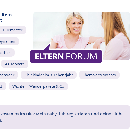
Eltern
t
1. Trimester
bynamen
äschen
4-6 Monate
ebensjahr
Kleinkinder im 3. Lebensjahr
Thema des Monats
kt
Wichteln, Wanderpakete & Co
t
kostenlos im HiPP Mein BabyClub registrieren
und
deine Club-
n.