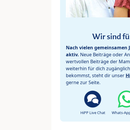
Wir sind fü
Nach vielen gemeinsamen J
aktiv.
Neue Beiträge oder Ant
wertvollen Beiträge der Mam
weiterhin für dich zugänglic
bekommst, steht dir unser
H
gerne zur Seite.
HiPP Live Chat
Whats-App