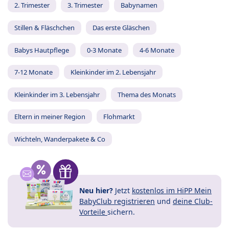
2. Trimester
3. Trimester
Babynamen
Stillen & Fläschchen
Das erste Gläschen
Babys Hautpflege
0-3 Monate
4-6 Monate
7-12 Monate
Kleinkinder im 2. Lebensjahr
Kleinkinder im 3. Lebensjahr
Thema des Monats
Eltern in meiner Region
Flohmarkt
Wichteln, Wanderpakete & Co
Neu hier?
Jetzt
kostenlos im HiPP Mein
BabyClub registrieren
und
deine Club-
Vorteile
sichern.