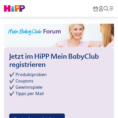
Skip to main content
Warenkor
HiPP M
Such
Jetzt im HiPP Mein BabyClub
registrieren
✔️ Produktproben
✔️ Coupons
✔️ Gewinnspiele
✔️ Tipps per Mail