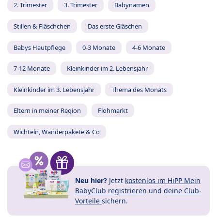
2. Trimester
3. Trimester
Babynamen
Stillen & Fläschchen
Das erste Gläschen
Babys Hautpflege
0-3 Monate
4-6 Monate
7-12 Monate
Kleinkinder im 2. Lebensjahr
Kleinkinder im 3. Lebensjahr
Thema des Monats
Eltern in meiner Region
Flohmarkt
Wichteln, Wanderpakete & Co
Neu hier?
Jetzt
kostenlos im HiPP Mein
BabyClub registrieren
und
deine Club-
Vorteile
sichern.