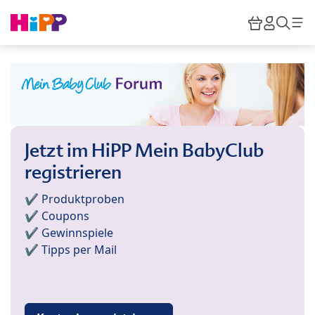
Skip to main content
Warenkor
HiPP M
Such
Jetzt im HiPP Mein BabyClub
registrieren
✔️ Produktproben
✔️ Coupons
✔️ Gewinnspiele
✔️ Tipps per Mail