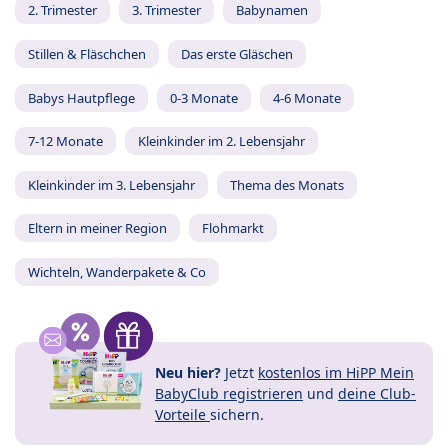
2. Trimester
3. Trimester
Babynamen
Stillen & Fläschchen
Das erste Gläschen
Babys Hautpflege
0-3 Monate
4-6 Monate
7-12 Monate
Kleinkinder im 2. Lebensjahr
Kleinkinder im 3. Lebensjahr
Thema des Monats
Eltern in meiner Region
Flohmarkt
Wichteln, Wanderpakete & Co
Neu hier?
Jetzt
kostenlos im HiPP Mein
BabyClub registrieren
und
deine Club-
Vorteile
sichern.