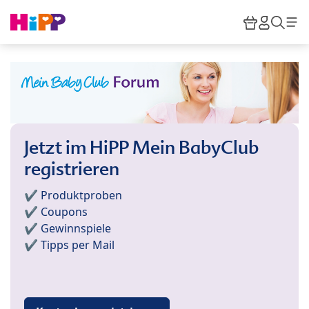
Skip to main content
Warenkor
HiPP M
Such
Jetzt im HiPP Mein BabyClub
registrieren
✔️ Produktproben
✔️ Coupons
✔️ Gewinnspiele
✔️ Tipps per Mail