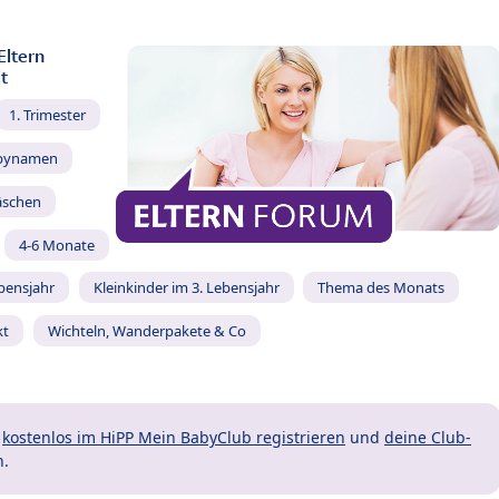
Eltern
t
1. Trimester
bynamen
äschen
4-6 Monate
ebensjahr
Kleinkinder im 3. Lebensjahr
Thema des Monats
kt
Wichteln, Wanderpakete & Co
t
kostenlos im HiPP Mein BabyClub registrieren
und
deine Club-
n.