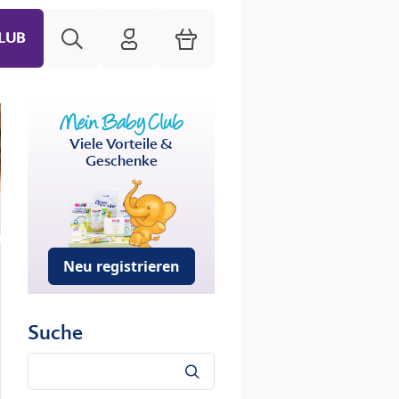
Suche
HiPP Mein Babyclub
Warenkorb
LUB
Viele Vorteile &
Geschenke
Neu registrieren
Suche
Suche