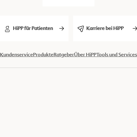
HiPP für Patienten
Karriere bei HiPP
Kundenservice
Produkte
Ratgeber
Über HiPP
Tools und Services