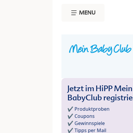
Skip to main content
MENU
Jetzt im HiPP Mein
BabyClub registri
✔️ Produktproben
✔️ Coupons
✔️ Gewinnspiele
✔️ Tipps per Mail