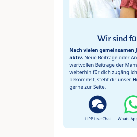
Wir sind fü
Nach vielen gemeinsamen J
aktiv.
Neue Beiträge oder Ant
wertvollen Beiträge der Mam
weiterhin für dich zugänglic
bekommst, steht dir unser
H
gerne zur Seite.
HiPP Live Chat
Whats-App