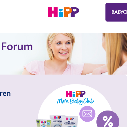
BABYC
eren