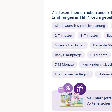
Zu diesen Themen haben andere 
Erfahrungen im HiPP Forum geteil
Kinderwunsch & Familienplanung
2. Trimester
3. Trimester
Ba
Stillen & Fläschchen
Das erste Gl
Babys Hautpflege
0-3 Monate
7-12 Monate
Kleinkinder im 2. L
Eltern in meiner Region
Flohmar
Neu hier?
Jetz
Vorteile
sicher