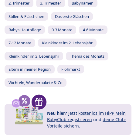
2. Trimester
3. Trimester
Babynamen
Stillen & Fläschchen
Das erste Gläschen
Babys Hautpflege
0-3 Monate
4-6 Monate
7-12 Monate
Kleinkinder im 2. Lebensjahr
Kleinkinder im 3. Lebensjahr
Thema des Monats
Eltern in meiner Region
Flohmarkt
Wichteln, Wanderpakete & Co
Neu hier?
Jetzt
kostenlos im HiPP Mein
BabyClub registrieren
und
deine Club-
Vorteile
sichern.