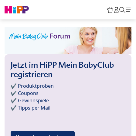
Skip to main content
Warenkor
HiPP M
Such
Jetzt im HiPP Mein BabyClub
registrieren
✔️ Produktproben
✔️ Coupons
✔️ Gewinnspiele
✔️ Tipps per Mail