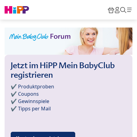
Skip to main content
Warenkor
HiPP M
Such
Jetzt im HiPP Mein BabyClub
registrieren
✔️ Produktproben
✔️ Coupons
✔️ Gewinnspiele
✔️ Tipps per Mail