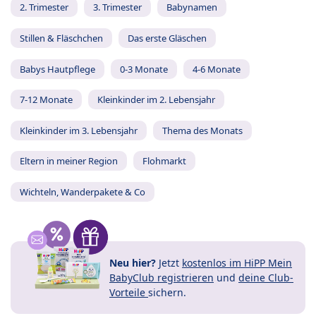
2. Trimester
3. Trimester
Babynamen
Stillen & Fläschchen
Das erste Gläschen
Babys Hautpflege
0-3 Monate
4-6 Monate
7-12 Monate
Kleinkinder im 2. Lebensjahr
Kleinkinder im 3. Lebensjahr
Thema des Monats
Eltern in meiner Region
Flohmarkt
Wichteln, Wanderpakete & Co
Neu hier?
Jetzt
kostenlos im HiPP Mein
BabyClub registrieren
und
deine Club-
Vorteile
sichern.