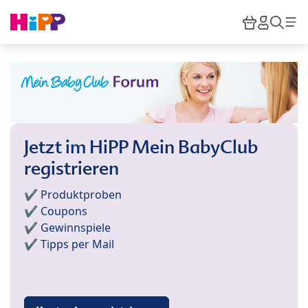
Skip to main content
Warenkor
HiPP M
Such
Jetzt im HiPP Mein BabyClub
registrieren
✔️ Produktproben
✔️ Coupons
✔️ Gewinnspiele
✔️ Tipps per Mail