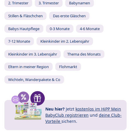
2. Trimester
3. Trimester
Babynamen
Stillen & Fläschchen
Das erste Gläschen
Babys Hautpflege
0-3 Monate
4-6 Monate
7-12 Monate
Kleinkinder im 2. Lebensjahr
Kleinkinder im 3. Lebensjahr
Thema des Monats
Eltern in meiner Region
Flohmarkt
Wichteln, Wanderpakete & Co
Neu hier?
Jetzt
kostenlos im HiPP Mein
BabyClub registrieren
und
deine Club-
Vorteile
sichern.