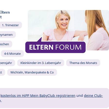
Eltern
t
1. Trimester
bynamen
äschen
4-6 Monate
ebensjahr
Kleinkinder im 3. Lebensjahr
Thema des Monats
kt
Wichteln, Wanderpakete & Co
t
kostenlos im HiPP Mein BabyClub registrieren
und
deine Club-
n.