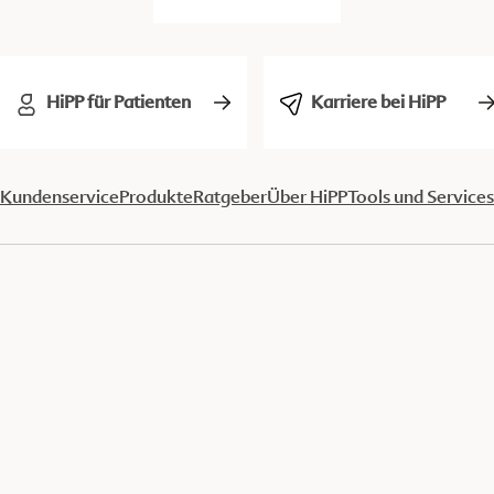
HiPP für Patienten
Karriere bei HiPP
Kundenservice
Produkte
Ratgeber
Über HiPP
Tools und Services