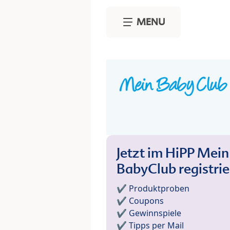
Skip to main content
MENU
Jetzt im HiPP Mein
BabyClub registri
✔️ Produktproben
✔️ Coupons
✔️ Gewinnspiele
✔️ Tipps per Mail