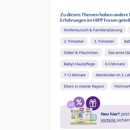
Zu diesen Themen haben andere 
Erfahrungen im HiPP Forum geteil
Kinderwunsch & Familienplanung
2. Trimester
3. Trimester
Ba
Stillen & Fläschchen
Das erste Gl
Babys Hautpflege
0-3 Monate
7-12 Monate
Kleinkinder im 2. L
Eltern in meiner Region
Flohmar
Neu hier?
Jetz
Vorteile
sicher