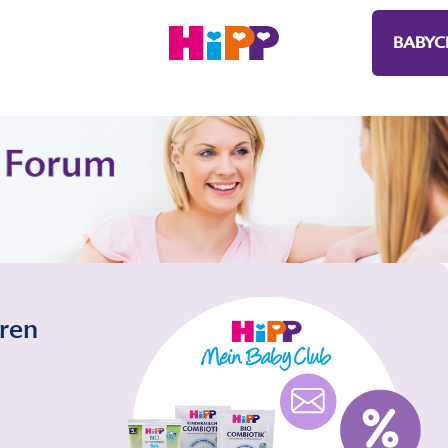
BABYC
eren