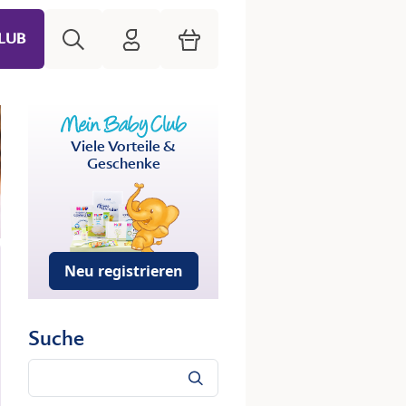
Suche
HiPP Mein Babyclub
Warenkorb
LUB
Viele Vorteile &
Geschenke
Neu registrieren
Suche
Suche