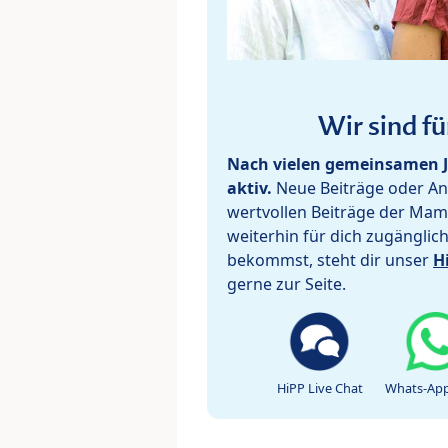
Wir sind fü
Nach vielen gemeinsamen J
aktiv.
Neue Beiträge oder Ant
wertvollen Beiträge der Mam
weiterhin für dich zugänglic
bekommst, steht dir unser
H
gerne zur Seite.
HiPP Live Chat
Whats-App