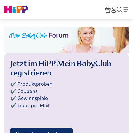
Skip to main content
Warenkor
HiPP M
Such
Jetzt im HiPP Mein BabyClub
registrieren
✔️ Produktproben
✔️ Coupons
✔️ Gewinnspiele
✔️ Tipps per Mail