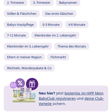
2. Trimester
3. Trimester
Babynamen
Stillen & Fläschchen
Das erste Gläschen
Babys Hautpflege
0-3 Monate
4-6 Monate
7-12 Monate
Kleinkinder im 2. Lebensjahr
Kleinkinder im 3. Lebensjahr
Thema des Monats
Eltern in meiner Region
Flohmarkt
Wichteln, Wanderpakete & Co
Neu hier?
Jetzt
kostenlos im HiPP Mein
BabyClub registrieren
und
deine Club-
Vorteile
sichern.