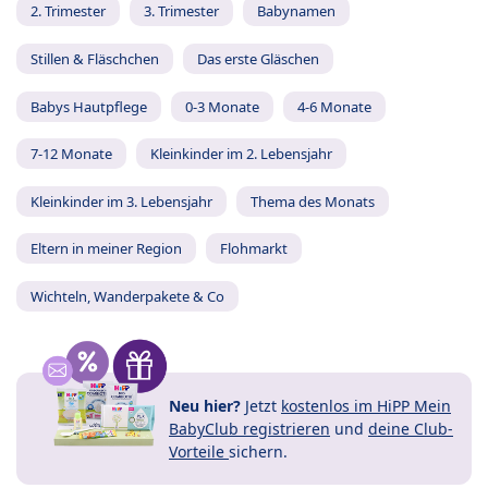
2. Trimester
3. Trimester
Babynamen
Stillen & Fläschchen
Das erste Gläschen
Babys Hautpflege
0-3 Monate
4-6 Monate
7-12 Monate
Kleinkinder im 2. Lebensjahr
Kleinkinder im 3. Lebensjahr
Thema des Monats
Eltern in meiner Region
Flohmarkt
Wichteln, Wanderpakete & Co
Neu hier?
Jetzt
kostenlos im HiPP Mein
BabyClub registrieren
und
deine Club-
Vorteile
sichern.