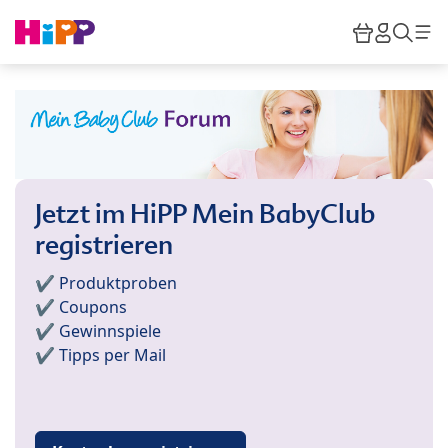
Skip to main content
Warenkor
HiPP M
Such
Jetzt im HiPP Mein BabyClub
registrieren
✔️ Produktproben
✔️ Coupons
✔️ Gewinnspiele
✔️ Tipps per Mail