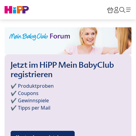
Skip to main content
Warenkor
HiPP M
Such
Jetzt im HiPP Mein BabyClub
registrieren
✔️ Produktproben
✔️ Coupons
✔️ Gewinnspiele
✔️ Tipps per Mail