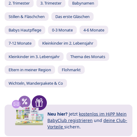
2. Trimester
3. Trimester
Babynamen
Stillen & Fläschchen
Das erste Gläschen
Babys Hautpflege
0-3 Monate
4-6 Monate
7-12 Monate
Kleinkinder im 2. Lebensjahr
Kleinkinder im 3. Lebensjahr
Thema des Monats
Eltern in meiner Region
Flohmarkt
Wichteln, Wanderpakete & Co
Neu hier?
Jetzt
kostenlos im HiPP Mein
BabyClub registrieren
und
deine Club-
Vorteile
sichern.