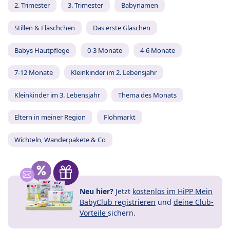
2. Trimester
3. Trimester
Babynamen
Stillen & Fläschchen
Das erste Gläschen
Babys Hautpflege
0-3 Monate
4-6 Monate
7-12 Monate
Kleinkinder im 2. Lebensjahr
Kleinkinder im 3. Lebensjahr
Thema des Monats
Eltern in meiner Region
Flohmarkt
Wichteln, Wanderpakete & Co
Neu hier?
Jetzt
kostenlos im HiPP Mein
BabyClub registrieren
und
deine Club-
Vorteile
sichern.