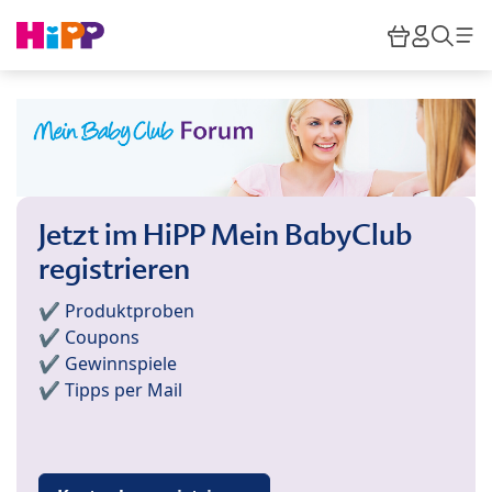
Skip to main content
Warenkor
HiPP M
Such
Jetzt im HiPP Mein BabyClub
registrieren
✔️ Produktproben
✔️ Coupons
✔️ Gewinnspiele
✔️ Tipps per Mail