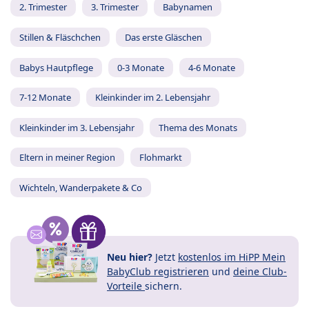
2. Trimester
3. Trimester
Babynamen
Stillen & Fläschchen
Das erste Gläschen
Babys Hautpflege
0-3 Monate
4-6 Monate
7-12 Monate
Kleinkinder im 2. Lebensjahr
Kleinkinder im 3. Lebensjahr
Thema des Monats
Eltern in meiner Region
Flohmarkt
Wichteln, Wanderpakete & Co
Neu hier?
Jetzt
kostenlos im HiPP Mein
BabyClub registrieren
und
deine Club-
Vorteile
sichern.