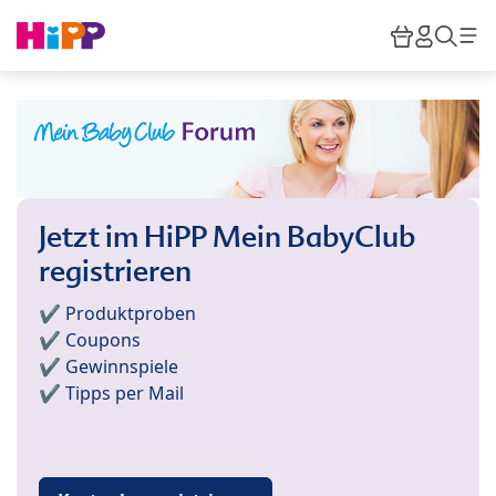
Skip to main content
Warenkor
HiPP M
Such
Jetzt im HiPP Mein BabyClub
registrieren
✔️ Produktproben
✔️ Coupons
✔️ Gewinnspiele
✔️ Tipps per Mail