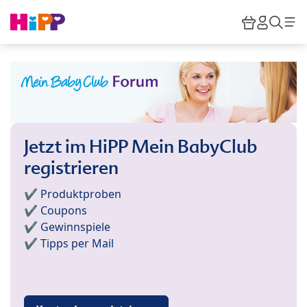
Skip to main content
Warenkor
HiPP M
Such
Jetzt im HiPP Mein BabyClub
registrieren
✔️ Produktproben
✔️ Coupons
✔️ Gewinnspiele
✔️ Tipps per Mail