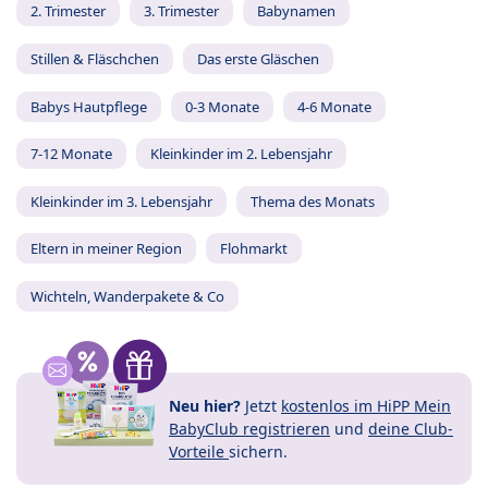
2. Trimester
3. Trimester
Babynamen
Stillen & Fläschchen
Das erste Gläschen
Babys Hautpflege
0-3 Monate
4-6 Monate
7-12 Monate
Kleinkinder im 2. Lebensjahr
Kleinkinder im 3. Lebensjahr
Thema des Monats
Eltern in meiner Region
Flohmarkt
Wichteln, Wanderpakete & Co
Neu hier?
Jetzt
kostenlos im HiPP Mein
BabyClub registrieren
und
deine Club-
Vorteile
sichern.