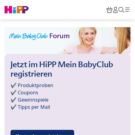
Skip to main content
Warenkor
HiPP M
Such
Jetzt im HiPP Mein BabyClub
registrieren
✔️ Produktproben
✔️ Coupons
✔️ Gewinnspiele
✔️ Tipps per Mail