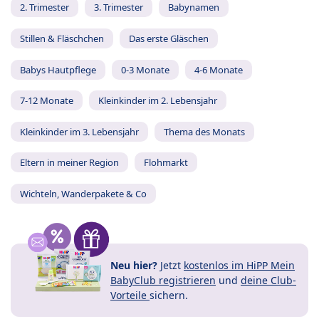
2. Trimester
3. Trimester
Babynamen
Stillen & Fläschchen
Das erste Gläschen
Babys Hautpflege
0-3 Monate
4-6 Monate
7-12 Monate
Kleinkinder im 2. Lebensjahr
Kleinkinder im 3. Lebensjahr
Thema des Monats
Eltern in meiner Region
Flohmarkt
Wichteln, Wanderpakete & Co
Neu hier?
Jetzt
kostenlos im HiPP Mein
BabyClub registrieren
und
deine Club-
Vorteile
sichern.