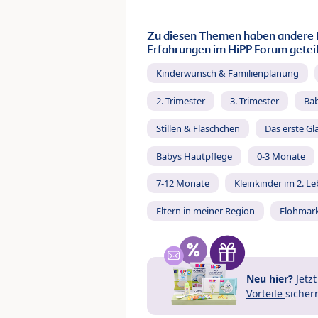
Zu diesen Themen haben andere 
Erfahrungen im HiPP Forum geteil
Kinderwunsch & Familienplanung
2. Trimester
3. Trimester
Ba
Stillen & Fläschchen
Das erste Gl
Babys Hautpflege
0-3 Monate
7-12 Monate
Kleinkinder im 2. L
Eltern in meiner Region
Flohmar
Neu hier?
Jetz
Vorteile
sicher