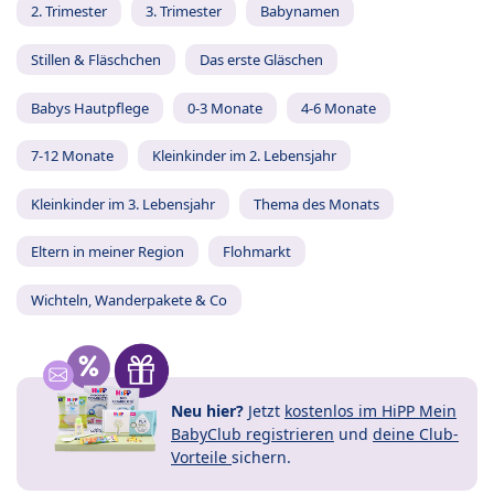
2. Trimester
3. Trimester
Babynamen
Stillen & Fläschchen
Das erste Gläschen
Babys Hautpflege
0-3 Monate
4-6 Monate
7-12 Monate
Kleinkinder im 2. Lebensjahr
Kleinkinder im 3. Lebensjahr
Thema des Monats
Eltern in meiner Region
Flohmarkt
Wichteln, Wanderpakete & Co
Neu hier?
Jetzt
kostenlos im HiPP Mein
BabyClub registrieren
und
deine Club-
Vorteile
sichern.