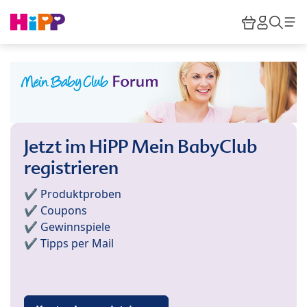
Skip to main content
Warenkor
HiPP M
Such
Jetzt im HiPP Mein BabyClub
registrieren
✔️ Produktproben
✔️ Coupons
✔️ Gewinnspiele
✔️ Tipps per Mail