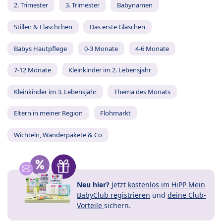
2. Trimester
3. Trimester
Babynamen
Stillen & Fläschchen
Das erste Gläschen
Babys Hautpflege
0-3 Monate
4-6 Monate
7-12 Monate
Kleinkinder im 2. Lebensjahr
Kleinkinder im 3. Lebensjahr
Thema des Monats
Eltern in meiner Region
Flohmarkt
Wichteln, Wanderpakete & Co
Neu hier?
Jetzt
kostenlos im HiPP Mein
BabyClub registrieren
und
deine Club-
Vorteile
sichern.