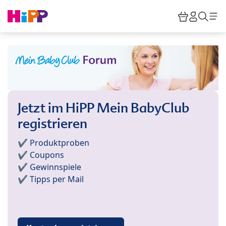
Skip to main content
Warenkor
HiPP M
Such
Jetzt im HiPP Mein BabyClub
registrieren
✔️ Produktproben
✔️ Coupons
✔️ Gewinnspiele
✔️ Tipps per Mail