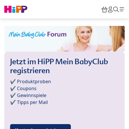
Skip to main content
Warenkor
HiPP M
Such
Jetzt im HiPP Mein BabyClub
registrieren
✔️ Produktproben
✔️ Coupons
✔️ Gewinnspiele
✔️ Tipps per Mail