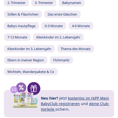
2. Trimester
3. Trimester
Babynamen
Stillen & Fläschchen
Das erste Gläschen
Babys Hautpflege
0-3 Monate
4-6 Monate
7-12 Monate
Kleinkinder im 2. Lebensjahr
Kleinkinder im 3. Lebensjahr
Thema des Monats
Eltern in meiner Region
Flohmarkt
Wichteln, Wanderpakete & Co
Neu hier?
Jetzt
kostenlos im HiPP Mein
BabyClub registrieren
und
deine Club-
Vorteile
sichern.