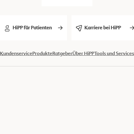
HiPP für Patienten
Karriere bei HiPP
Kundenservice
Produkte
Ratgeber
Über HiPP
Tools und Services