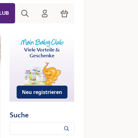
Suche
HiPP Mein Babyclub
Warenkorb
LUB
Viele Vorteile &
Geschenke
Neu registrieren
Suche
Suche