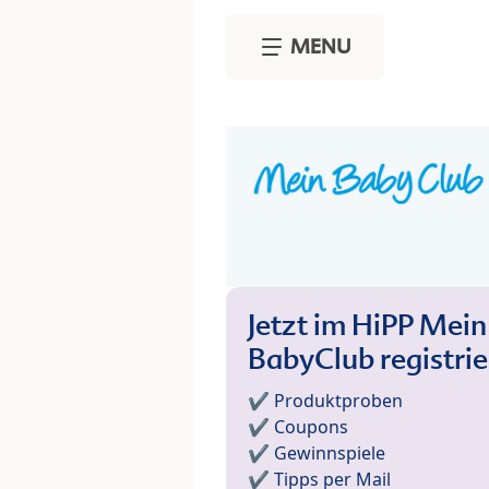
Skip to main content
MENU
Jetzt im HiPP Mein
BabyClub registri
✔️ Produktproben
✔️ Coupons
✔️ Gewinnspiele
✔️ Tipps per Mail