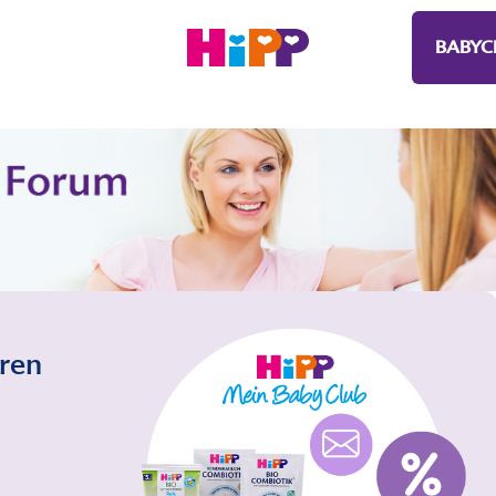
BABYC
eren