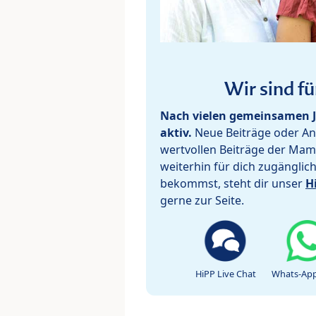
Wir sind fü
Nach vielen gemeinsamen J
aktiv.
Neue Beiträge oder Ant
wertvollen Beiträge der Mam
weiterhin für dich zugänglic
bekommst, steht dir unser
H
gerne zur Seite.
HiPP Live Chat
Whats-App