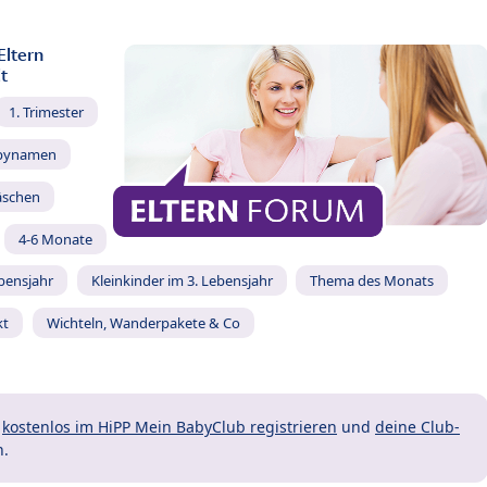
Eltern
t
1. Trimester
bynamen
äschen
4-6 Monate
ebensjahr
Kleinkinder im 3. Lebensjahr
Thema des Monats
kt
Wichteln, Wanderpakete & Co
t
kostenlos im HiPP Mein BabyClub registrieren
und
deine Club-
n.