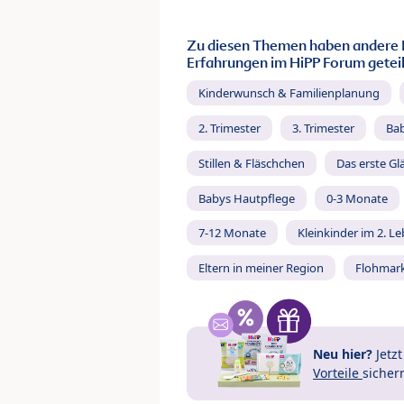
Zu diesen Themen haben andere 
Erfahrungen im HiPP Forum geteil
Kinderwunsch & Familienplanung
2. Trimester
3. Trimester
Ba
Stillen & Fläschchen
Das erste Gl
Babys Hautpflege
0-3 Monate
7-12 Monate
Kleinkinder im 2. L
Eltern in meiner Region
Flohmar
Neu hier?
Jetz
Vorteile
sicher