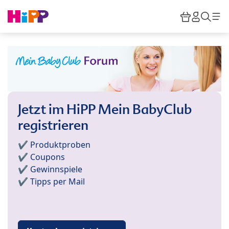
Skip to main content
Warenkor
HiPP M
Such
Jetzt im HiPP Mein BabyClub
registrieren
✔️ Produktproben
✔️ Coupons
✔️ Gewinnspiele
✔️ Tipps per Mail