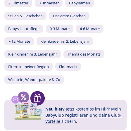
2. Trimester
3. Trimester
Babynamen
Stillen & Fläschchen
Das erste Gläschen
Babys Hautpflege
0-3 Monate
4-6 Monate
7-12 Monate
Kleinkinder im 2. Lebensjahr
Kleinkinder im 3. Lebensjahr
Thema des Monats
Eltern in meiner Region
Flohmarkt
Wichteln, Wanderpakete & Co
Neu hier?
Jetzt
kostenlos im HiPP Mein
BabyClub registrieren
und
deine Club-
Vorteile
sichern.