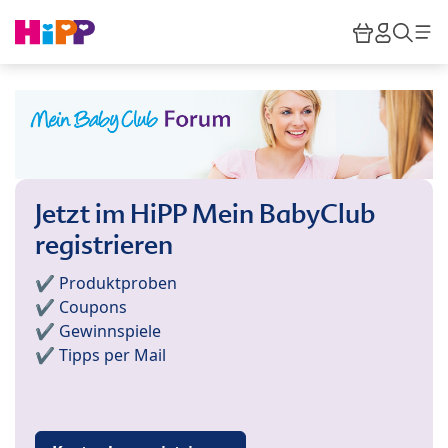
Skip to main content
Warenkor
HiPP M
Such
Jetzt im HiPP Mein BabyClub
registrieren
✔️ Produktproben
✔️ Coupons
✔️ Gewinnspiele
✔️ Tipps per Mail