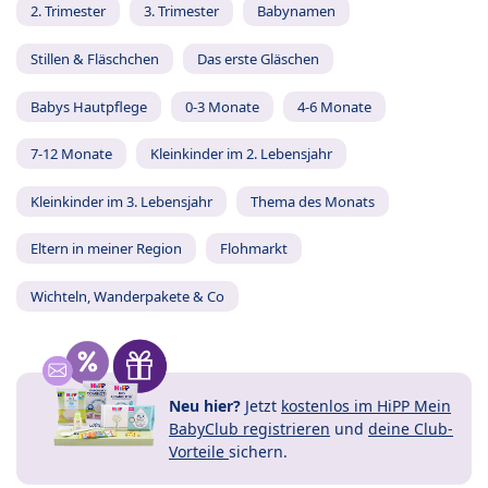
2. Trimester
3. Trimester
Babynamen
Stillen & Fläschchen
Das erste Gläschen
Babys Hautpflege
0-3 Monate
4-6 Monate
7-12 Monate
Kleinkinder im 2. Lebensjahr
Kleinkinder im 3. Lebensjahr
Thema des Monats
Eltern in meiner Region
Flohmarkt
Wichteln, Wanderpakete & Co
Neu hier?
Jetzt
kostenlos im HiPP Mein
BabyClub registrieren
und
deine Club-
Vorteile
sichern.