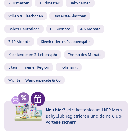
2. Trimester
3. Trimester
Babynamen
Stillen & Fläschchen
Das erste Gläschen
Babys Hautpflege
0-3 Monate
4-6 Monate
7-12 Monate
Kleinkinder im 2. Lebensjahr
Kleinkinder im 3. Lebensjahr
Thema des Monats
Eltern in meiner Region
Flohmarkt
Wichteln, Wanderpakete & Co
Neu hier?
Jetzt
kostenlos im HiPP Mein
BabyClub registrieren
und
deine Club-
Vorteile
sichern.