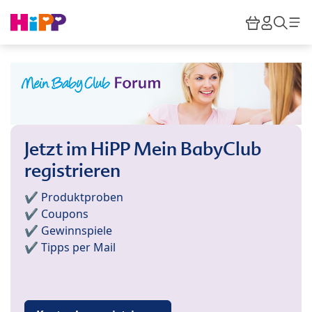
Skip to main content
Warenkor
HiPP M
Such
Jetzt im HiPP Mein BabyClub
registrieren
✔️ Produktproben
✔️ Coupons
✔️ Gewinnspiele
✔️ Tipps per Mail