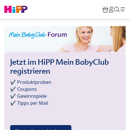
Skip to main content
Warenkor
HiPP M
Such
Jetzt im HiPP Mein BabyClub
registrieren
✔️ Produktproben
✔️ Coupons
✔️ Gewinnspiele
✔️ Tipps per Mail