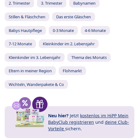
2. Trimester
3. Trimester
Babynamen
Stillen & Fläschchen
Das erste Gläschen
Babys Hautpflege
0-3 Monate
4-6 Monate
7-12 Monate
Kleinkinder im 2. Lebensjahr
Kleinkinder im 3. Lebensjahr
Thema des Monats
Eltern in meiner Region
Flohmarkt
Wichteln, Wanderpakete & Co
Neu hier?
Jetzt
kostenlos im HiPP Mein
BabyClub registrieren
und
deine Club-
Vorteile
sichern.