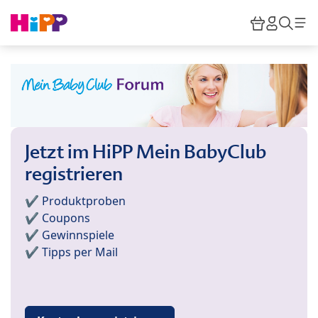
Skip to main content
Warenkor
HiPP M
Such
Jetzt im HiPP Mein BabyClub
registrieren
✔️ Produktproben
✔️ Coupons
✔️ Gewinnspiele
✔️ Tipps per Mail