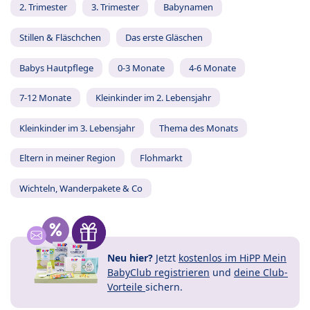
2. Trimester
3. Trimester
Babynamen
Stillen & Fläschchen
Das erste Gläschen
Babys Hautpflege
0-3 Monate
4-6 Monate
7-12 Monate
Kleinkinder im 2. Lebensjahr
Kleinkinder im 3. Lebensjahr
Thema des Monats
Eltern in meiner Region
Flohmarkt
Wichteln, Wanderpakete & Co
Neu hier?
Jetzt
kostenlos im HiPP Mein
BabyClub registrieren
und
deine Club-
Vorteile
sichern.