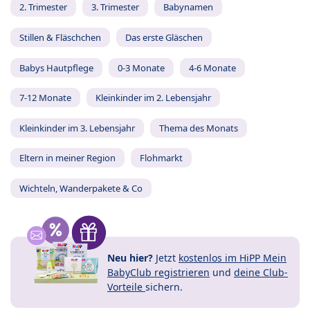
2. Trimester
3. Trimester
Babynamen
Stillen & Fläschchen
Das erste Gläschen
Babys Hautpflege
0-3 Monate
4-6 Monate
7-12 Monate
Kleinkinder im 2. Lebensjahr
Kleinkinder im 3. Lebensjahr
Thema des Monats
Eltern in meiner Region
Flohmarkt
Wichteln, Wanderpakete & Co
Neu hier?
Jetzt
kostenlos im HiPP Mein
BabyClub registrieren
und
deine Club-
Vorteile
sichern.