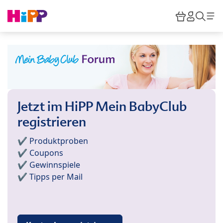
Skip to main content
Warenkor
HiPP M
Such
Jetzt im HiPP Mein BabyClub
registrieren
✔️ Produktproben
✔️ Coupons
✔️ Gewinnspiele
✔️ Tipps per Mail