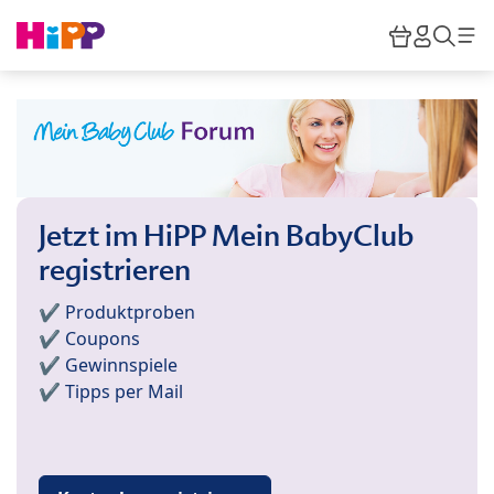
Skip to main content
Warenkor
HiPP M
Such
Jetzt im HiPP Mein BabyClub
registrieren
✔️ Produktproben
✔️ Coupons
✔️ Gewinnspiele
✔️ Tipps per Mail