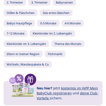
2. Trimester
3. Trimester
Babynamen
Stillen & Fläschchen
Das erste Gläschen
Babys Hautpflege
0-3 Monate
4-6 Monate
7-12 Monate
Kleinkinder im 2. Lebensjahr
Kleinkinder im 3. Lebensjahr
Thema des Monats
Eltern in meiner Region
Flohmarkt
Wichteln, Wanderpakete & Co
Neu hier?
Jetzt
kostenlos im HiPP Mein
BabyClub registrieren
und
deine Club-
Vorteile
sichern.