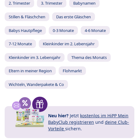
2. Trimester
3. Trimester
Babynamen
Stillen & Fläschchen
Das erste Gläschen
Babys Hautpflege
0-3 Monate
4-6 Monate
7-12 Monate
Kleinkinder im 2. Lebensjahr
Kleinkinder im 3. Lebensjahr
Thema des Monats
Eltern in meiner Region
Flohmarkt
Wichteln, Wanderpakete & Co
Neu hier?
Jetzt
kostenlos im HiPP Mein
BabyClub registrieren
und
deine Club-
Vorteile
sichern.