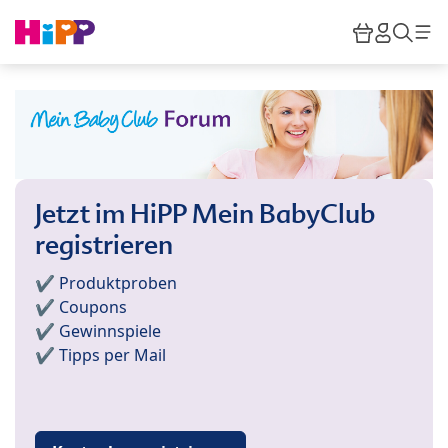
Skip to main content
Warenkor
HiPP M
Such
Jetzt im HiPP Mein BabyClub
registrieren
✔️ Produktproben
✔️ Coupons
✔️ Gewinnspiele
✔️ Tipps per Mail