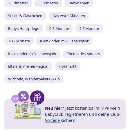
2. Trimester
3. Trimester
Babynamen
Stillen & Fläschchen
Das erste Gläschen
Babys Hautpflege
0-3 Monate
4-6 Monate
7-12 Monate
Kleinkinder im 2. Lebensjahr
Kleinkinder im 3. Lebensjahr
Thema des Monats
Eltern in meiner Region
Flohmarkt
Wichteln, Wanderpakete & Co
Neu hier?
Jetzt
kostenlos im HiPP Mein
BabyClub registrieren
und
deine Club-
Vorteile
sichern.