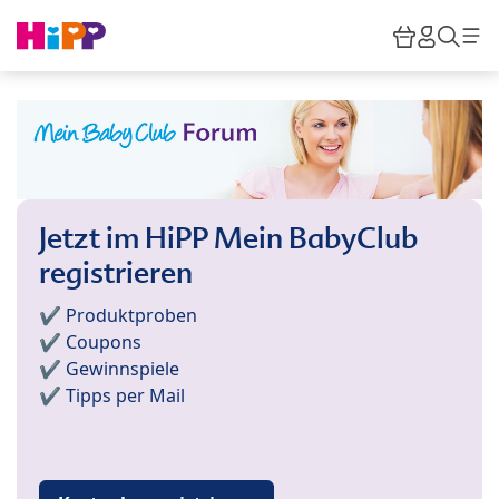
Skip to main content
Warenkor
HiPP M
Such
Jetzt im HiPP Mein BabyClub
registrieren
✔️ Produktproben
✔️ Coupons
✔️ Gewinnspiele
✔️ Tipps per Mail