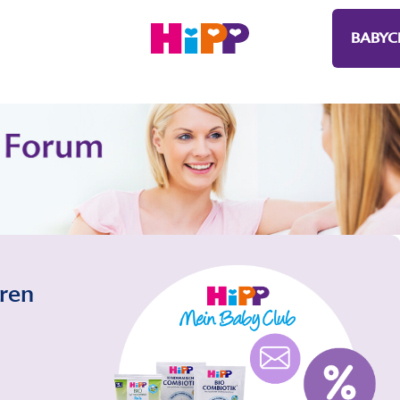
BABYC
eren