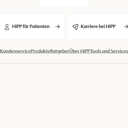
HiPP für Patienten
Karriere bei HiPP
Kundenservice
Produkte
Ratgeber
Über HiPP
Tools und Services