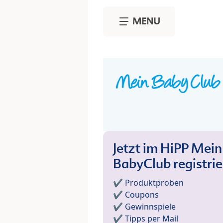
Skip to main content
MENU
Jetzt im HiPP Mein
BabyClub registri
✔️ Produktproben
✔️ Coupons
✔️ Gewinnspiele
✔️ Tipps per Mail