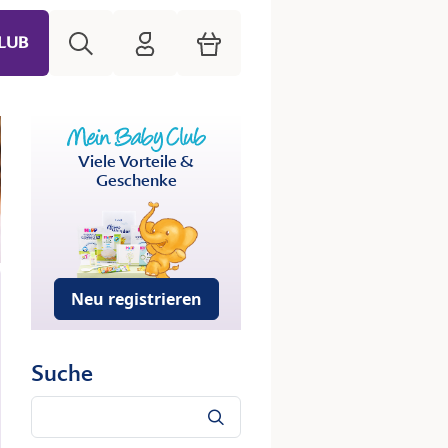
Suche
HiPP Mein Babyclub
Warenkorb
LUB
Viele Vorteile &
Geschenke
Neu registrieren
Suche
Suche