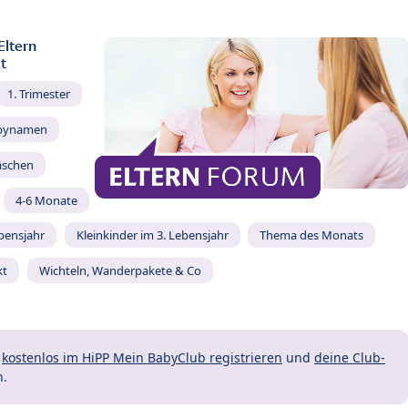
Eltern
t
1. Trimester
bynamen
äschen
4-6 Monate
ebensjahr
Kleinkinder im 3. Lebensjahr
Thema des Monats
kt
Wichteln, Wanderpakete & Co
t
kostenlos im HiPP Mein BabyClub registrieren
und
deine Club-
n.