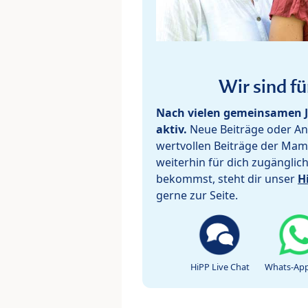
Wir sind fü
Nach vielen gemeinsamen J
aktiv.
Neue Beiträge oder Ant
wertvollen Beiträge der Mam
weiterhin für dich zugänglic
bekommst, steht dir unser
H
gerne zur Seite.
HiPP Live Chat
Whats-App