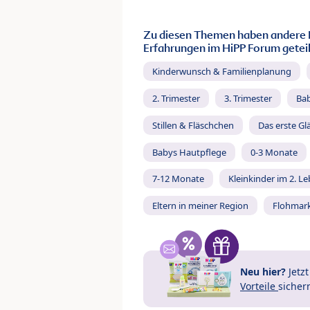
Zu diesen Themen haben andere 
Erfahrungen im HiPP Forum geteil
Kinderwunsch & Familienplanung
2. Trimester
3. Trimester
Ba
Stillen & Fläschchen
Das erste Gl
Babys Hautpflege
0-3 Monate
7-12 Monate
Kleinkinder im 2. L
Eltern in meiner Region
Flohmar
Neu hier?
Jetz
Vorteile
sicher