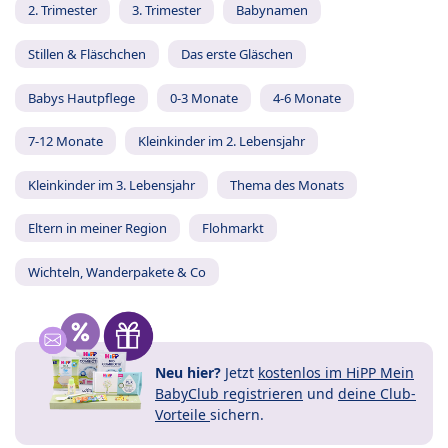
2. Trimester
3. Trimester
Babynamen
Stillen & Fläschchen
Das erste Gläschen
Babys Hautpflege
0-3 Monate
4-6 Monate
7-12 Monate
Kleinkinder im 2. Lebensjahr
Kleinkinder im 3. Lebensjahr
Thema des Monats
Eltern in meiner Region
Flohmarkt
Wichteln, Wanderpakete & Co
Neu hier?
Jetzt
kostenlos im HiPP Mein
BabyClub registrieren
und
deine Club-
Vorteile
sichern.