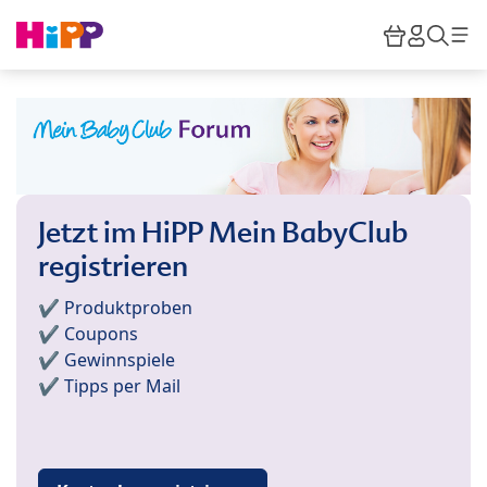
Skip to main content
Warenkor
HiPP M
Such
Jetzt im HiPP Mein BabyClub
registrieren
✔️ Produktproben
✔️ Coupons
✔️ Gewinnspiele
✔️ Tipps per Mail