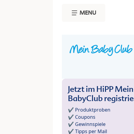
Skip to main content
MENU
Jetzt im HiPP Mein
BabyClub registri
✔️ Produktproben
✔️ Coupons
✔️ Gewinnspiele
✔️ Tipps per Mail