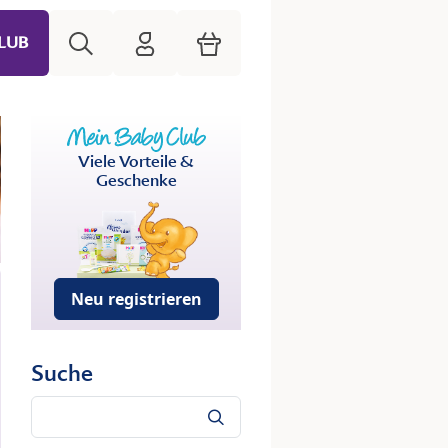
Suche
HiPP Mein Babyclub
Warenkorb
LUB
Viele Vorteile &
Geschenke
Neu registrieren
Suche
Suche