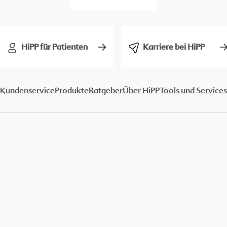
HiPP für Patienten
Karriere bei HiPP
Kundenservice
Produkte
Ratgeber
Über HiPP
Tools und Services