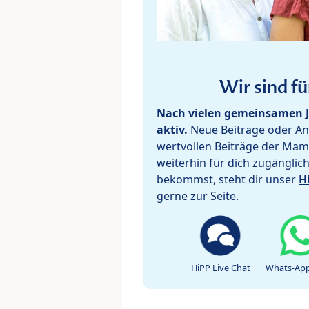
Wir sind fü
Nach vielen gemeinsamen J
aktiv.
Neue Beiträge oder Ant
wertvollen Beiträge der Mam
weiterhin für dich zugänglic
bekommst, steht dir unser
H
gerne zur Seite.
HiPP Live Chat
Whats-App