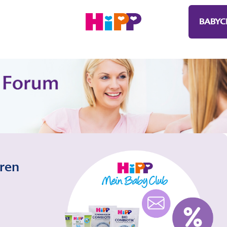
BABYC
eren