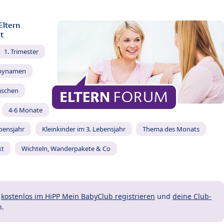
Eltern
t
1. Trimester
bynamen
äschen
4-6 Monate
ebensjahr
Kleinkinder im 3. Lebensjahr
Thema des Monats
kt
Wichteln, Wanderpakete & Co
t
kostenlos im HiPP Mein BabyClub registrieren
und
deine Club-
n.