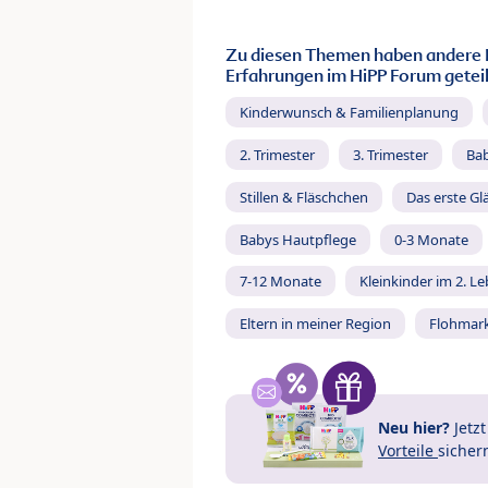
Zu diesen Themen haben andere 
Erfahrungen im HiPP Forum geteil
Kinderwunsch & Familienplanung
2. Trimester
3. Trimester
Ba
Stillen & Fläschchen
Das erste Gl
Babys Hautpflege
0-3 Monate
7-12 Monate
Kleinkinder im 2. L
Eltern in meiner Region
Flohmar
Neu hier?
Jetz
Vorteile
sicher