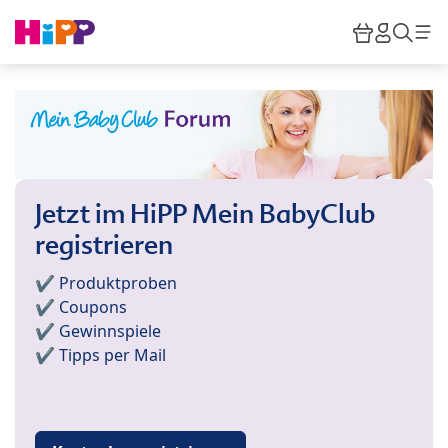
Skip to main content
Warenkor
HiPP M
Such
Jetzt im HiPP Mein BabyClub
registrieren
✔️ Produktproben
✔️ Coupons
✔️ Gewinnspiele
✔️ Tipps per Mail