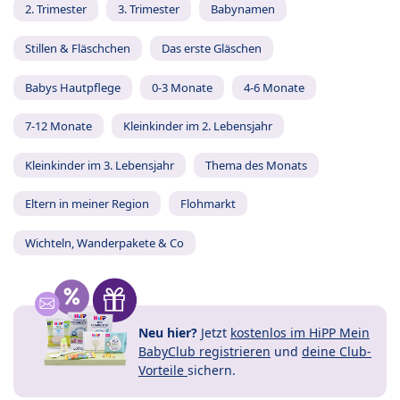
2. Trimester
3. Trimester
Babynamen
Stillen & Fläschchen
Das erste Gläschen
Babys Hautpflege
0-3 Monate
4-6 Monate
7-12 Monate
Kleinkinder im 2. Lebensjahr
Kleinkinder im 3. Lebensjahr
Thema des Monats
Eltern in meiner Region
Flohmarkt
Wichteln, Wanderpakete & Co
Neu hier?
Jetzt
kostenlos im HiPP Mein
BabyClub registrieren
und
deine Club-
Vorteile
sichern.