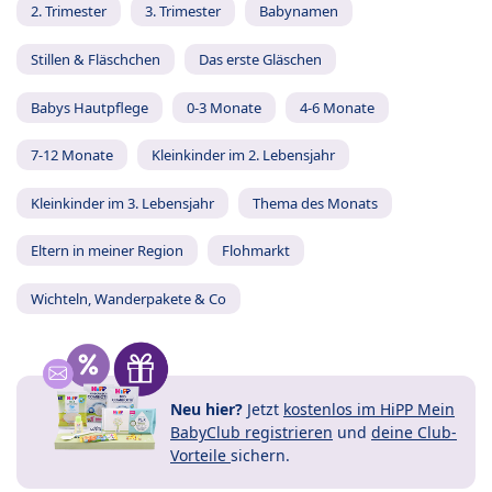
2. Trimester
3. Trimester
Babynamen
Stillen & Fläschchen
Das erste Gläschen
Babys Hautpflege
0-3 Monate
4-6 Monate
7-12 Monate
Kleinkinder im 2. Lebensjahr
Kleinkinder im 3. Lebensjahr
Thema des Monats
Eltern in meiner Region
Flohmarkt
Wichteln, Wanderpakete & Co
Neu hier?
Jetzt
kostenlos im HiPP Mein
BabyClub registrieren
und
deine Club-
Vorteile
sichern.