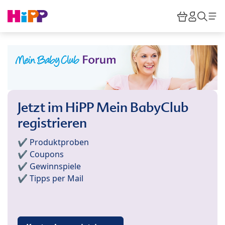
Skip to main content
Warenkor
HiPP M
Such
Jetzt im HiPP Mein BabyClub
registrieren
✔️ Produktproben
✔️ Coupons
✔️ Gewinnspiele
✔️ Tipps per Mail