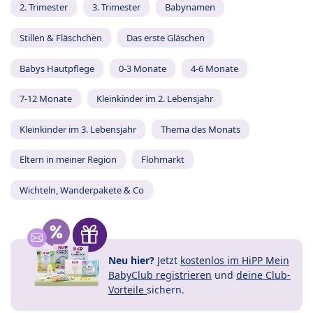
2. Trimester
3. Trimester
Babynamen
Stillen & Fläschchen
Das erste Gläschen
Babys Hautpflege
0-3 Monate
4-6 Monate
7-12 Monate
Kleinkinder im 2. Lebensjahr
Kleinkinder im 3. Lebensjahr
Thema des Monats
Eltern in meiner Region
Flohmarkt
Wichteln, Wanderpakete & Co
Neu hier?
Jetzt
kostenlos im HiPP Mein
BabyClub registrieren
und
deine Club-
Vorteile
sichern.