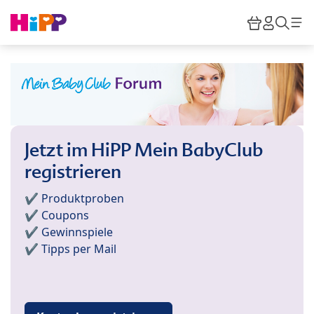
Skip to main content
Warenkor
HiPP M
Such
Jetzt im HiPP Mein BabyClub
registrieren
✔️ Produktproben
✔️ Coupons
✔️ Gewinnspiele
✔️ Tipps per Mail