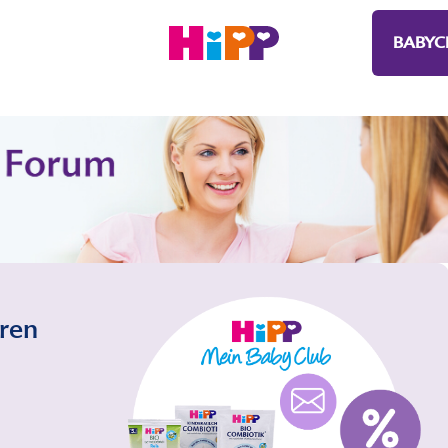
BABYC
eren