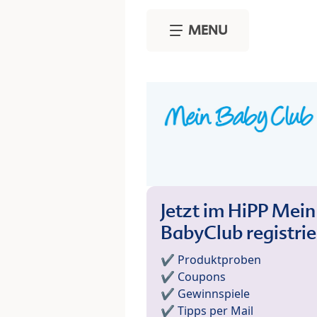
Skip to main content
MENU
Jetzt im HiPP Mein
BabyClub registri
✔️ Produktproben
✔️ Coupons
✔️ Gewinnspiele
✔️ Tipps per Mail