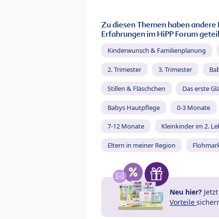
Zu diesen Themen haben andere 
Erfahrungen im HiPP Forum geteil
Kinderwunsch & Familienplanung
2. Trimester
3. Trimester
Ba
Stillen & Fläschchen
Das erste Gl
Babys Hautpflege
0-3 Monate
7-12 Monate
Kleinkinder im 2. L
Eltern in meiner Region
Flohmar
Neu hier?
Jetz
Vorteile
sicher