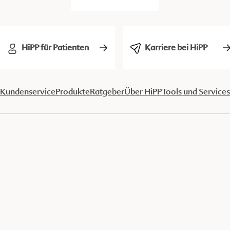
HiPP für Patienten
Karriere bei HiPP
Kundenservice
Produkte
Ratgeber
Über HiPP
Tools und Services