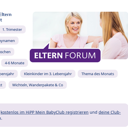
Eltern
t
1. Trimester
bynamen
äschen
4-6 Monate
ebensjahr
Kleinkinder im 3. Lebensjahr
Thema des Monats
kt
Wichteln, Wanderpakete & Co
t
kostenlos im HiPP Mein BabyClub registrieren
und
deine Club-
n.