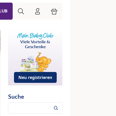
Suche
HiPP Mein Babyclub
Warenkorb
LUB
Viele Vorteile &
Geschenke
Neu registrieren
Suche
Suche