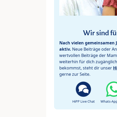
Wir sind fü
Nach vielen gemeinsamen J
aktiv.
Neue Beiträge oder Ant
wertvollen Beiträge der Mam
weiterhin für dich zugänglic
bekommst, steht dir unser
H
gerne zur Seite.
HiPP Live Chat
Whats-App